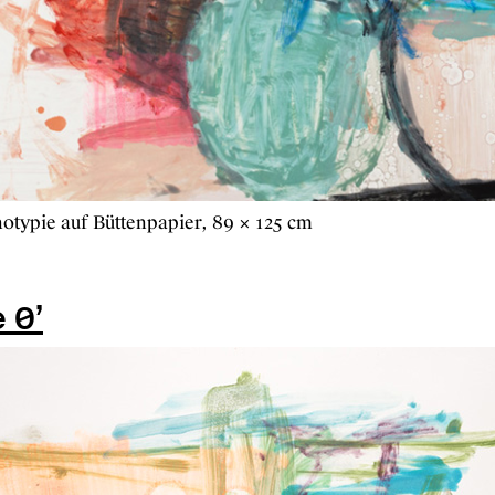
otypie auf Büttenpapier, 89 × 125 cm
e 0’