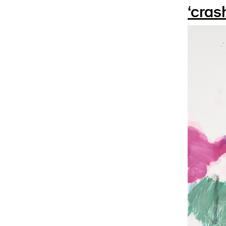
‘cras