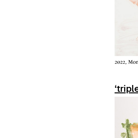
2022, Mon
‘tripl